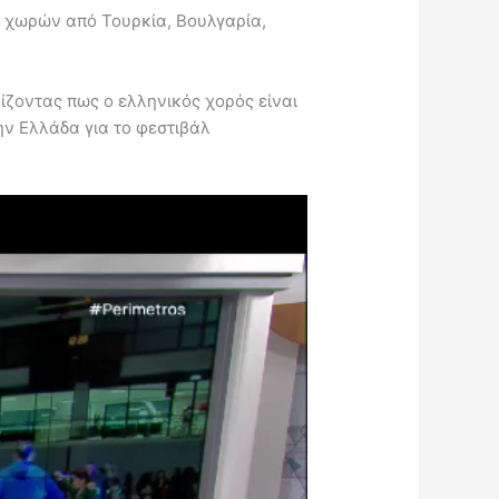
ων χωρών από Τουρκία, Βουλγαρία,
νίζοντας πως ο ελληνικός χορός είναι
ην Ελλάδα για το φεστιβάλ