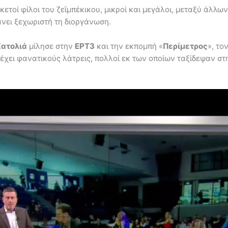
ετοί φίλοι του ζεϊμπέκικου, μικροί και μεγάλοι, μεταξύ άλλ
άνει ξεχωριστή τη διοργάνωση.
ατολιά
μίλησε στην
ΕΡΤ3
και την εκπομπή «
Περίμετρος
», το
 έχει φανατικούς λάτρεις, πολλοί εκ των οποίων ταξίδεψαν στ