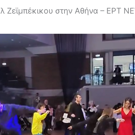
άλ Ζεϊμπέκικου στην Αθήνα – ΕΡΤ N