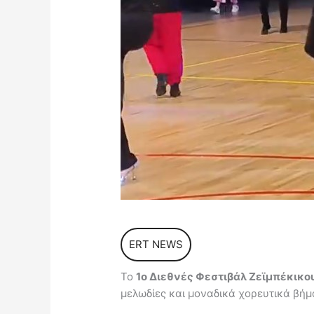
ERT NEWS
To
1o Διεθνές Φεστιβάλ Ζεϊμπέκικο
μελωδίες και μοναδικά χορευτικά βήμ