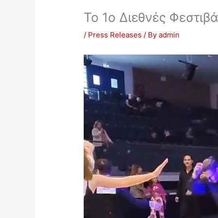
Το 1o Διεθνές Φεστιβ
/
Press Releases
/ By
admin