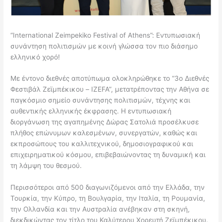
“International Zeimpekiko Festival of Athens”: Εντυπωσιακή
συνάντηση πολιτισμών με κοινή γλώσσα τον πιο διάσημο
ελληνικό χορό!
Με έντονο διεθνές αποτύπωμα ολοκληρώθηκε το “3ο Διεθνές
Φεστιβάλ Ζεϊμπέκικου – IZΕFA”, μετατρέποντας την Αθήνα σε
παγκόσμιο σημείο συνάντησης πολιτισμών, τέχνης και
αυθεντικής ελληνικής έκφρασης. Η εντυπωσιακή
διοργάνωση της αγαπημένης Δώρας Σατολιά προσέλκυσε
πλήθος επώνυμων καλεσμένων, συνεργατών, καθώς και
εκπροσώπους του καλλιτεχνικού, δημοσιογραφικού και
επιχειρηματικού κόσμου, επιβεβαιώνοντας τη δυναμική και
τη λάμψη του θεσμού.
Περισσότεροι από 500 διαγωνιζόμενοι από την Ελλάδα, την
Τουρκία, την Κύπρο, τη Βουλγαρία, την Ιταλία, τη Ρουμανία,
την Ολλανδία και την Αυστραλία ανέβηκαν στη σκηνή,
διεκδικώντας τον τίτλο του Καλύτερου Χορευτή Ζεϊμπέκικου.