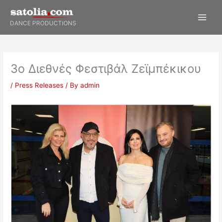
Skip
to
DANCE PRODUCTIONS
content
3ο Διεθνές Φεστιβάλ Ζεϊμπέκικου
/
Press Releases
/ By
admin