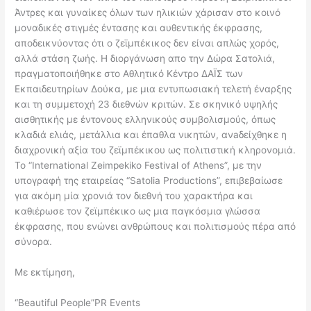
Άντρες και γυναίκες όλων των ηλικιών χάρισαν στο κοινό
μοναδικές στιγμές έντασης και αυθεντικής έκφρασης,
αποδεικνύοντας ότι ο ζεϊμπέκικος δεν είναι απλώς χορός,
αλλά στάση ζωής. Η διοργάνωση απο την Δώρα Σατολιά,
πραγματοποιήθηκε στο Αθλητικό Κέντρο ΔΑΪΣ των
Εκπαιδευτηρίων Δούκα, με μια εντυπωσιακή τελετή έναρξης
και τη συμμετοχή 23 διεθνών κριτών. Σε σκηνικό υψηλής
αισθητικής με έντονους ελληνικούς συμβολισμούς, όπως
κλαδιά ελιάς, μετάλλια και έπαθλα νικητών, ανaδείχθηκε η
διαχρονική αξία του ζεϊμπέκικου ως πολιτιστική κληρονομιά.
Το “International Zeimpekiko Festival of Athens”, με την
υπογραφή της εταιρείας “Satolia Productions”, επιβεβαίωσε
για ακόμη μία χρονιά τον διεθνή του χαρακτήρα και
καθιέρωσε τον ζεϊμπέκικο ως μια παγκόσμια γλώσσα
έκφρασης, που ενώνει ανθρώπους και πολιτισμούς πέρα από
σύνορα.
Με εκτίμηση,
“Beautiful People”PR Events