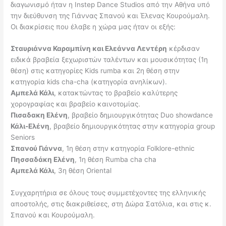
διαγωνισμό ήταν η Instep Dance Studios από την Αθήνα υπό
την διεύθυνση της Γιάννας Σπανού και Έλενας Κουρούμαλη.
Οι διακρίσεις που έλαβε η χώρα μας ήταν οι εξής:
Σταυριάννα Καραμπίνη και Ελεάννα Λεντέρη
κέρδισαν
ειδικά βραβεία ξεχωριστών ταλέντων και μουσικότητας (1η
θέση) στις κατηγορίες Kids rumba και 2η θέση στην
κατηγορία kids cha-cha (κατηγορία ανηλίκων).
Αμπελά Κάλι
, κατακτώντας το βραβείο καλύτερης
χορογραφίας και βραβείο καινοτομίας.
Πισαδακη Ελένη
, βραβείο δημιουργικότητας Duo showdance
Κάλι-Ελένη
, βραβείο δημιουργικότητας στην κατηγορία group
Seniors
Σπανού Γιάννα
, 1η θέση στην κατηγορία Folklore-ethnic
Πησσαδάκη Ελένη
, 1η θέση Rumba cha cha
Αμπελά Κάλι
, 3η θέση Oriental
Συγχαρητήρια σε όλους τους συμμετέχοντες της ελληνικής
αποστολής, στις διακριθείσες, στη Δώρα Σατόλια, και στις κ.
Σπανού και Κουρούμαλη.